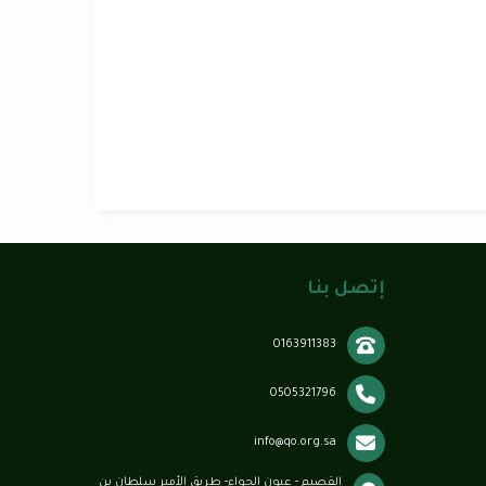
إتصل بنا
0163911383
0505321796
info@qo.org.sa
القصيم - عيون الجواء- طريق الأمير سلطان بن