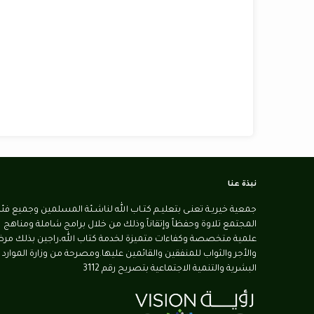
نبذة عنا
جمعية خيريـة تعنـى بتعليـم كتـاب الله لناشـئة المسلمين وجميع فئ
المجتمع تلاوة وحفظاً وإتقاناً.وذلك من خلال برامج شاملة ومناهج
علمية متخصصة وكفاءات متميزة لخدمة كتاب الله،راجين بذلك مرض
والأجر والثواب للمنفقين والقائمين عليها.ومصرحة من وزارة الموارد
البشرية والتنمية الاجتماعية بتصريح رقم 3112